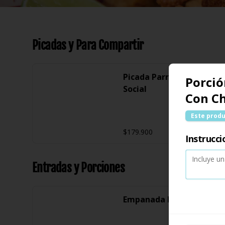
Picadas y Para Compartir
Picada Parrillera El
Porció
Social
Con C
Este produ
$179.900
Instrucci
Entradas y Porciones
Empanada De Posta x 10