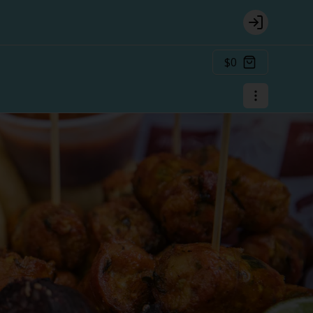
Login
$0