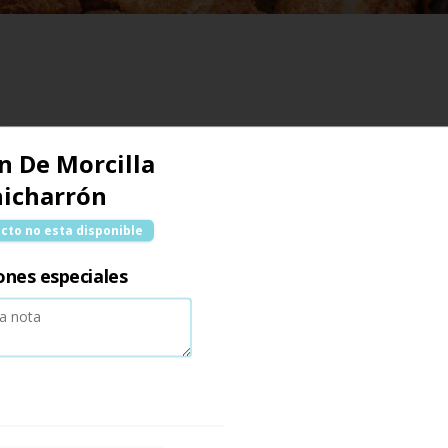
n De Morcilla
hicharrón
cto no esta disponible
ones especiales
Mix De Empanadas