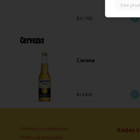
Este prod
$21.700
Cervezas
Corona
$14.900
Términos y condiciones
Redes s
Política de privacidad