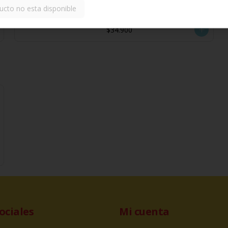
ucto no esta disponible
$34.900
ociales
Mi cuenta